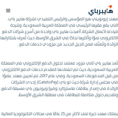
مهند إبونويني هو المؤسس والرئيس التنفيذي لشركة هايبر باي،
التي يقع مقرها الرئيسي في المملكة العربية السعودية. ونتيجة
قيادته لأعمال الشركة، أصبحت هايبر باي واحدة من أسرع شركات الدفع
الالكتروني نموًا وأكثرها نجاحًا في الشرق الأوسط، حيث تُعرف بابتكاراتها
الرائدة وتُصنَّف ضمن الجيل الجديد من مزودي خدمات الدفع.
تُعد هايبر باي ثاني مزود معتمد لحلول الدفع الإلكتروني في المملكة
العربية السعودية، حيث تم اعتمادها كمقدم خدمات الدفع الالكتروني
من قبل المدفوعات السعودية. وفي عام 2017، تم تعيين مهند عضوًا
في مجلس إدارة شركة جيت تو باي (GatetoPay)، إحدى الشركات
الرائدة في إصدار بطاقات ماستركارد وفيزا ويونيون باي مسبقة الدفع،
وتقديم حلول متكاملة للبطاقات في منطقة الشرق الأوسط.
يمتلك مهند خبرة تمتد لأكثر من 25 عامًا في مجالات التكنولوجيا المالية