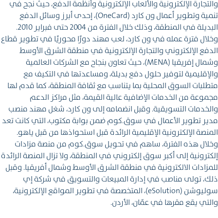
والتجارة الإلكترونية والألعاب الإلكترونية وأنظمة الدفع، حيث نجح في
تنمية وتطوير أعمال ون كارد (OneCard)، إحدى أبرز وسائل الدفع
البديلة في المنطقة، وذلك خلال الفترة من 2004 حتى فبراير 2010.
وخلال فترة عمله في ون كارد، لعب مهند دورًا محوريًا في تطوير قطاع
الدفع الإلكتروني والتجارة الإلكترونية في منطقة الشرق الأوسط
وشمال إفريقيا (MENA)، حيث تعاون بنجاح مع الشركات العالمية
والإقليمية لتوفير حلول دفع بديلة، ومساعدتها في التكيف مع
متطلبات السوق المحلية بما يتناسب مع ثقافة المنطقة، كما قدم لها
مجموعة من الخدمات الإضافية عالية القيمة، مثل مراكز الدعم
والخدمات التسويقية. وقبل انضمامه إلى ون كارد، شغل مهند منصب
مدير تطوير الأعمال في سوق.كوم ضمن بوابة مكتوب، التي كانت تعد
المنصة الإلكترونية الإقليمية الرائدة قبل استحواذها من قبل ياهو.
وخلال هذه الفترة، ساهم في تحويل سوق.كوم من منصة مزادات
إلكترونية إلى أكبر سوق إلكتروني في المنطقة، ولا تزال المنصة الرائدة
للمزادات الالكترونية في منطقة الشرق الأوسط وشمال أفريقيا. وقبل
ذلك، تولى مناصب في إدارة المبيعات والتسويق في شركة إي
سوليوشن (eSolution)، المتخصصة في تطوير المواقع الإلكترونية،
والتي يقع مقرها في عمّان، الأردن.