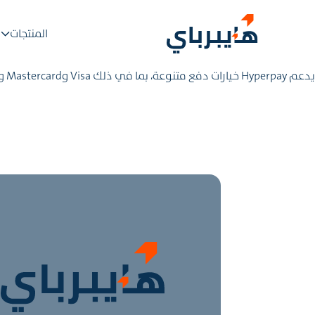
المنتجات
يدعم Hyperpay خيارات دفع متنوعة، بما في ذلك Visa وMastercard وPrepal وOnesiard وCash وPresafecard وMS وSandadi.